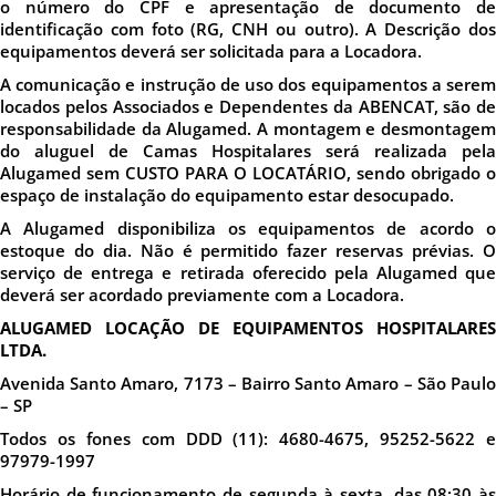
o número do CPF e apresentação de documento de
identificação com foto (RG, CNH ou outro). A Descrição dos
equipamentos deverá ser solicitada para a Locadora.
A comunicação e instrução de uso dos equipamentos a serem
locados pelos Associados e Dependentes da ABENCAT, são de
responsabilidade da Alugamed. A montagem e desmontagem
do aluguel de Camas Hospitalares será realizada pela
Alugamed sem CUSTO PARA O LOCATÁRIO, sendo obrigado o
espaço de instalação do equipamento estar desocupado.
A Alugamed disponibiliza os equipamentos de acordo o
estoque do dia. Não é permitido fazer reservas prévias. O
serviço de entrega e retirada oferecido pela Alugamed que
deverá ser acordado previamente com a Locadora.
ALUGAMED LOCAÇÃO DE EQUIPAMENTOS HOSPITALARES
LTDA.
Avenida Santo Amaro, 7173 – Bairro Santo Amaro – São Paulo
– SP
Todos os fones com DDD (11): 4680-4675, 95252-5622 e
97979-1997
Horário de funcionamento de segunda à sexta, das 08:30 às